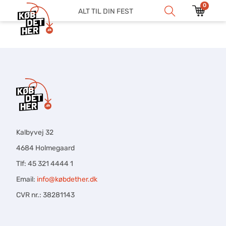
0
ALT TIL DIN FEST
Kalbyvej 32
4684 Holmegaard
Tlf: 45 321 4444 1
Email:
info@købdether.dk
CVR nr.: 38281143