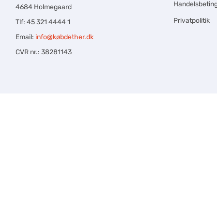
Handelsbeting
4684 Holmegaard
Privatpolitik
Tlf: 45 321 4444 1
Email:
info@købdether.dk
CVR nr.: 38281143