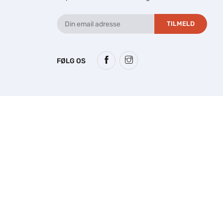
TILMELD
FØLG OS