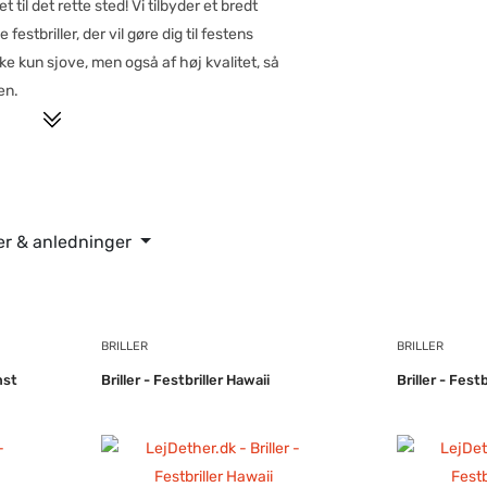
til det rette sted! Vi tilbyder et bredt
festbriller, der vil gøre dig til festens
kke kun sjove, men også af høj kvalitet, så
gen.
aer & anledninger
BRILLER
BRILLER
mst
Briller - Festbriller Hawaii
Briller - Festb