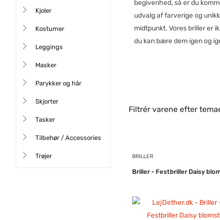
begivenhed, så er du kommet 
Kjoler
udvalg af farverige og unikke 
midtpunkt. Vores briller er i
Kostumer
du kan bære dem igen og i
Leggings
Masker
Parykker og hår
Skjorter
Filtrér varene efter tem
Tasker
Tilbehør / Accessories
Trøjer
BRILLER
Briller - Festbriller Daisy blo