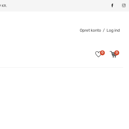
 KR.
Opret konto
/
Log ind
0
0