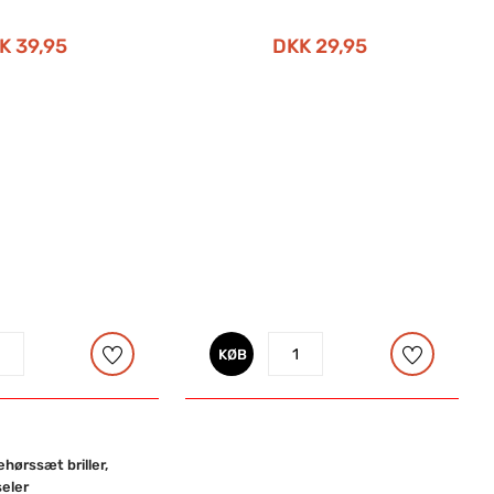
K 39,95
DKK 29,95
KØB
hørssæt briller,
seler