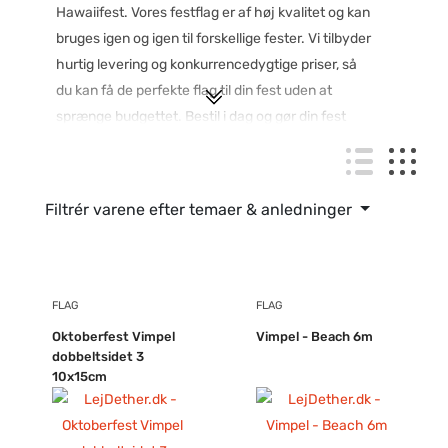
Hawaiifest. Vores festflag er af høj kvalitet og kan
bruges igen og igen til forskellige fester. Vi tilbyder
hurtig levering og konkurrencedygtige priser, så
du kan få de perfekte flag til din fest uden at
sprænge budgettet. Bestil i dag og gør din fest
endnu mere farverig og festlig med vores festflag!
Filtrér varene efter temaer & anledninger
FLAG
FLAG
Oktoberfest Vimpel
Vimpel - Beach 6m
dobbeltsidet 3
10x15cm