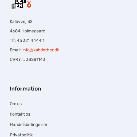
Kalbyvej 32
4684 Holmegaard
Tlf: 45 321 4444 1
Email:
info@købdether.dk
CVR nr.: 38281143
Information
Om os
Kontakt os
Handelsbetingelser
Privatpolitik