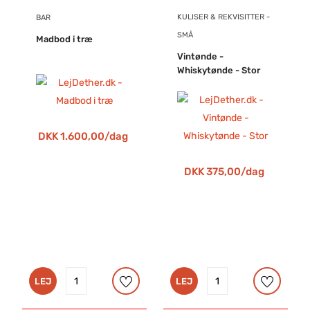
dansere der danser can can og meget mere.
KULISER & REKVISITTER -
BAR
SMÅ
Madbod i træ
Vintønde -
Whiskytønde - Stor
DKK 1.600,00/dag
DKK 375,00/dag
LEJ
LEJ