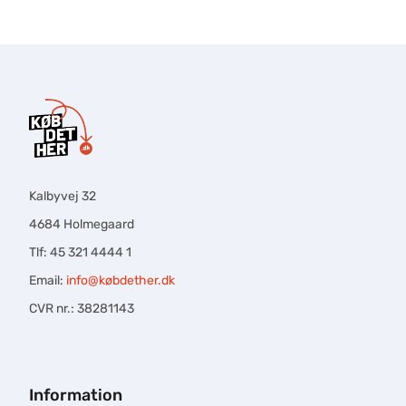
Kalbyvej 32
4684 Holmegaard
Tlf: 45 321 4444 1
Email:
info@købdether.dk
CVR nr.: 38281143
Information