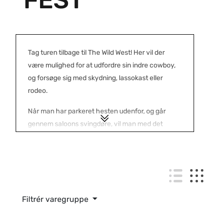
FEST
Tag turen tilbage til The Wild West! Her vil der
være mulighed for at udfordre sin indre cowboy,
og forsøge sig med skydning, lassokast eller
rodeo.
Når man har parkeret hesten udenfor, og går
gennem saloons svingdøre, vil man med det
samme føle den autentiske westernstemning.
Ragtime-musikken spiller og man kan tage sig en
”firewater” i baren, inden saloonens cowboys og
cowgirls servere middagen, ”Ribs and Corn”
naturligvis.
Filtrér varegruppe
Under middagen vil CanCan-pigerne underholde,