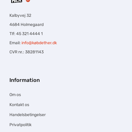
Kalbyvej 32
4684 Holmegaard
Tlf: 45 321 4444 1
Email:
info@købdether.dk
CVR nr.: 38281143
Information
Om os
Kontakt os
Handelsbetingelser
Privatpolitik