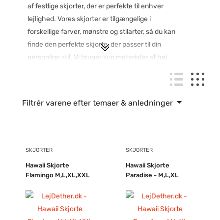
af festlige skjorter, der er perfekte til enhver
lejlighed. Vores skjorter er tilgængelige i
forskellige farver, mønstre og stilarter, så du kan
finde den perfekte skjorte, der passer til din
personlige stil. Vi bruger kun materialer af høj
kvalitet til at sikre, at vores skjorter ikke kun ser
fantastiske ud, men også føles behagelige at
have på. Så hvorfor vente? Gå på opdagelse i
Filtrér varene efter temaer & anledninger
vores sortiment af festlige skjorter og find den
perfekte skjorte til din næste festlige begivenhed!
SKJORTER
SKJORTER
Hawaii Skjorte
Hawaii Skjorte
Flamingo M,L,XL,XXL
Paradise - M,L,XL