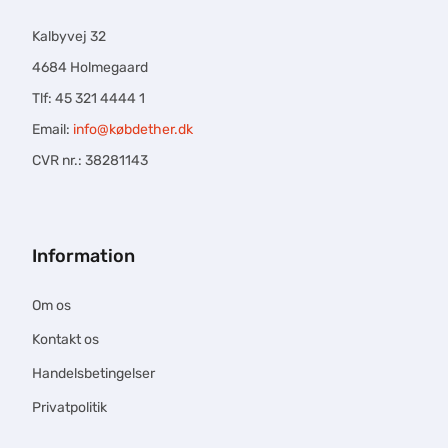
Kalbyvej 32
4684 Holmegaard
Tlf: 45 321 4444 1
Email:
info@købdether.dk
CVR nr.: 38281143
Information
Om os
Kontakt os
Handelsbetingelser
Privatpolitik