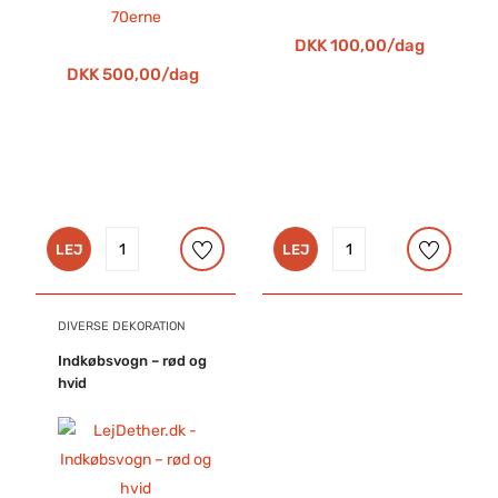
konkurrence om hvem der kan lave den flotteste,
DKK 100,00/dag
største eller mest velsmagende mormorkage. Du
DKK 500,00/dag
kan også lave kage løb. hvem kan hurtigst
komme igennem forhindrings banen med en
lagkage på hovedet ?? Dette tema er meget
unikt, og vil helt sikkert give alle et helt specielt
indtryk som de vil huske for altid!
LEJ
LEJ
DIVERSE DEKORATION
Indkøbsvogn – rød og
hvid