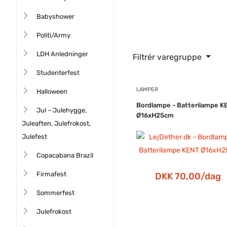
Babyshower
Politi/Army
LDH Anledninger
Filtrér varegruppe
Studenterfest
LAMPER
Halloween
Bordlampe - Batterilampe K
Jul – Julehygge,
Ø16xH25cm
Juleaften, Julefrokost,
Julefest
Copacabana Brazil
Firmafest
DKK 70,00/dag
Sommerfest
Julefrokost