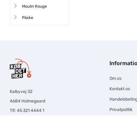
Moulin Rouge
Påske
Informati
Om os
Kontakt os
Kalbyvej 32
Handelsbeting
4684 Holmegaard
Privatpolitik
Tlf: 45 321 4444 1
Email:
info@købdether.dk
CVR nr.: 38281143