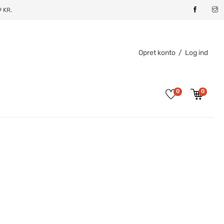
 KR.
Opret konto
/
Log ind
0
0