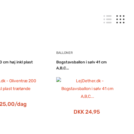
BALLONER
 cm høj inkl plast
Bogstavsballon i sølv 41 cm
A,B,C...
25,00/dag
DKK 24,95