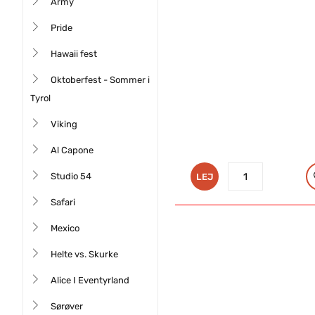
Army
Pride
Hawaii fest
Oktoberfest - ‎Sommer i
Tyrol
Viking
Al Capone
Studio 54
LEJ
Safari
Mexico
Helte vs. Skurke
Alice I Eventyrland
Sørøver