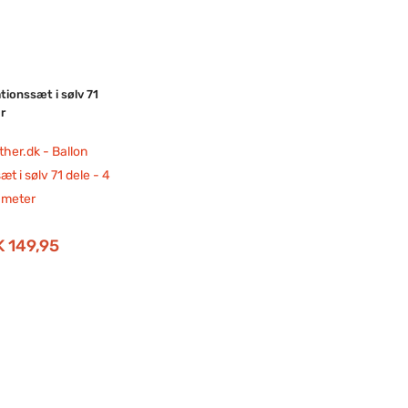
tionssæt i sølv 71
r
 149,95