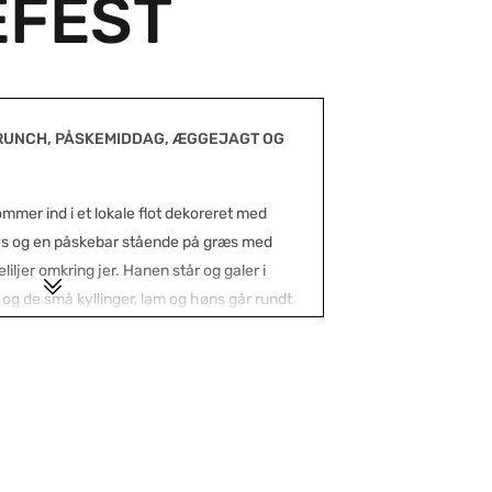
EFEST
RUNCH, PÅSKEMIDDAG, ÆGGEJAGT OG
kommer ind i et lokale flot dekoreret med
s og en påskebar stående på græs med
iljer omkring jer. Hanen står og galer i
og de små kyllinger, lam og høns går rundt
uk forårseng, dekoreret med en grøn og
rige lysestager, smukke blomster og
tteste påskefarver, som påskeharen har
r der da dømt påske -og forårs stemning,
 og venner klar til at skåle påsken i gang