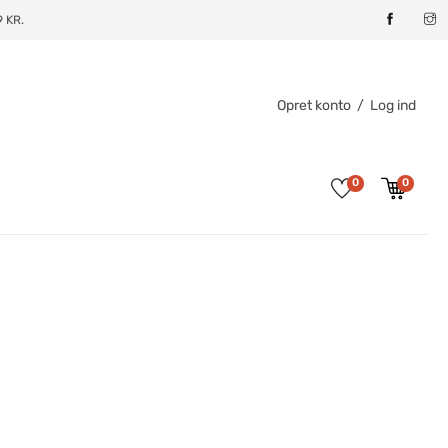
 KR.
Opret konto
/
Log ind
0
0