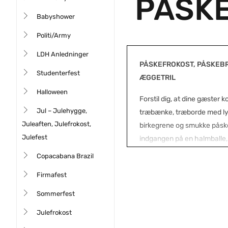
PÅSK
Babyshower
Politi/Army
LDH Anledninger
PÅSKEFROKOST, PÅSKEB
Studenterfest
ÆGGETRIL
Halloween
Forstil dig, at dine gæster 
Jul – Julehygge,
træbænke, træborde med ly
Juleaften, Julefrokost,
birkegrene og smukke påskel
Julefest
indgangen på en halmballe, 
i lokalet.
Copacabana Brazil
Dit påskebord er som en sm
Firmafest
hvid ternet dug, med farve
Sommerfest
chokoladepåskeæg i de flo
Julefrokost
gemt rundt på bordet. Så e
og du er sammen med familie