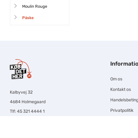
Moulin Rouge
Påske
Informati
Om os
Kontakt os
Kalbyvej 32
Handelsbeting
4684 Holmegaard
Privatpolitik
Tlf: 45 321 4444 1
Email:
info@købdether.dk
CVR nr.: 38281143