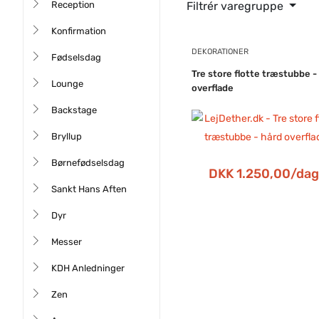
Reception
Filtrér varegruppe
med påskebryg og påskem
Konfirmation
Vil du have lidt info om p
DEKORATIONER
Fødselsdag
Tre store flotte træstubbe -
Vi fejrer påske for at mind
Lounge
overflade
genopstandelse. Oprindelig
Backstage
”Pesach”, en jødisk fejring
under den egyptiske Farao
Bryllup
påsken.
Skærtorsdag
: Jes
Børnefødselsdag
disciple.
Langfredag
: Jesu
DKK 1.250,00/da
genopstår.
2. Påskedag
: F
Sankt Hans Aften
endnu en dag.
Dyr
Messer
KDH Anledninger
Zen