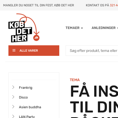
MANGLER DU NOGET TIL DIN FEST, KØB DET HER
KONTAKT OS PÅ
321 
TEMAER
ANLEDNINGER
ALLE VARER
TEMA
FÅ IN
Frankrig
Disco
TIL D
Asien buddha
LAN Party