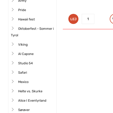
Army
Pride
LEJ
Hawaii fest
Oktoberfest - ‎Sommer i
Tyrol
Viking
Al Capone
Studio 54
Safari
Mexico
Helte vs. Skurke
Alice I Eventyrland
Sørøver