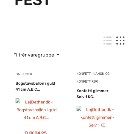
FEST
Filtrér varegruppe
KONFETTI, KANON OG
BALLONER
KONFETTIRØR
Bogstavsballon i guld
41 cm A,B,C...
Konfetti glimmer -
Sølv 1 KG.
DKK 24,95