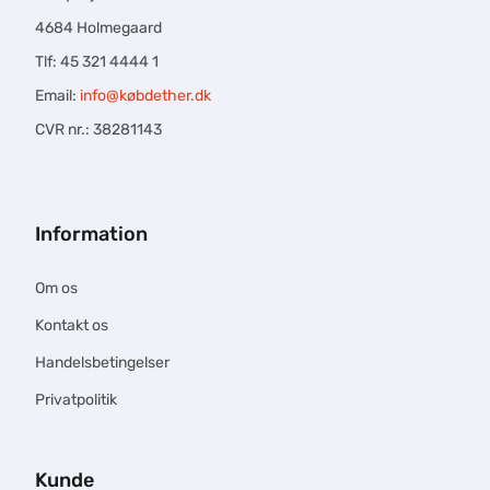
4684 Holmegaard
Tlf: 45 321 4444 1
Email:
info@købdether.dk
CVR nr.: 38281143
Information
Om os
Kontakt os
Handelsbetingelser
Privatpolitik
Kunde