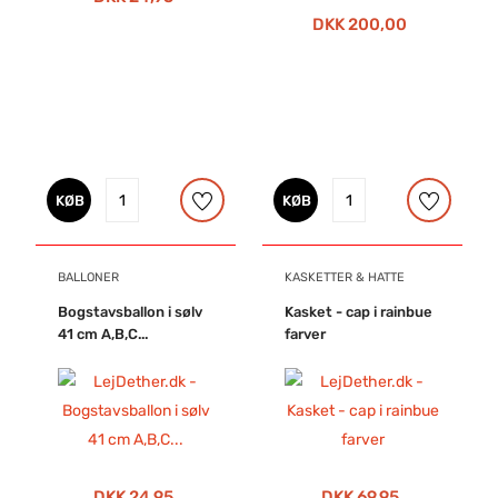
DKK 200,00
KØB
KØB
BALLONER
KASKETTER & HATTE
Bogstavsballon i sølv
Kasket - cap i rainbue
41 cm A,B,C...
farver
DKK 24,95
DKK 69,95