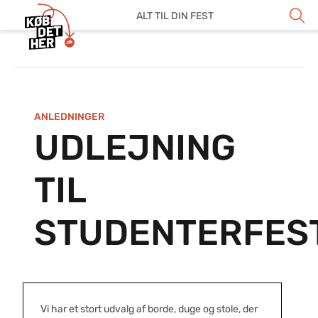
ALT TIL DIN FEST
ANLEDNINGER
UDLEJNING
TIL
STUDENTERFES
Vi har et stort udvalg af borde, duge og stole, der