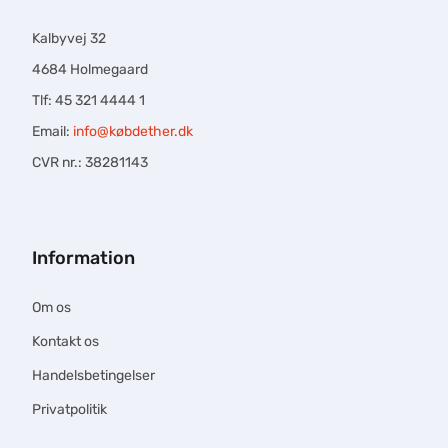
Kalbyvej 32
4684 Holmegaard
Tlf: 45 321 4444 1
Email:
info@købdether.dk
CVR nr.: 38281143
Information
Om os
Kontakt os
Handelsbetingelser
Privatpolitik